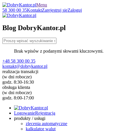
Menu
58 300 00 35
Kontakt
Zarejestruj się
Zaloguj
Blog DobryKantor.pl
Brak wpisów z podanymi słowami kluczowymi.
+48 58 300 00 35
kontakt@dobrykantor.pl
realizacja transakcji
(w dni robocze)
godz. 8:30-16:30
obsługa klienta
(w dni robocze)
godz. 8:00-17:00
Logowanie
Rejestracja
produkty / usługi
zlecenia automatyczne
kalkulator walut